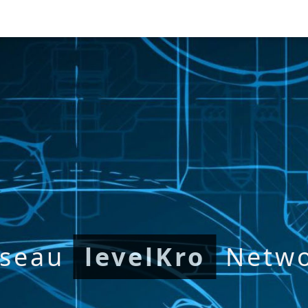
seau
levelKro
Netw