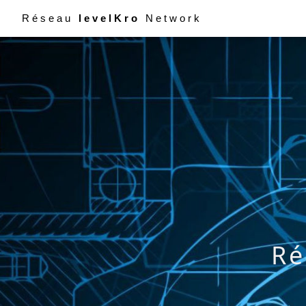
Réseau
levelKro
Network
Ré